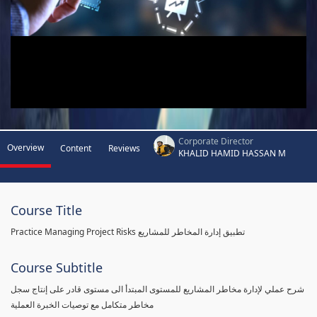
Corporate Director
Overview
Content
Reviews
KHALID HAMID HASSAN M
Course Title
Practice Managing Project Risks تطبيق إدارة المخاطر للمشاريع
Course Subtitle
شرح عملي لإدارة مخاطر المشاريع للمستوى المبتدأ الى مستوى قادر على إنتاج سجل
مخاطر متكامل مع توصيات الخبرة العملية