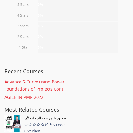
5 Stars
0%
4 Stars
0%
3 Stars
0%
2 Stars
0%
1 Star
0%
Recent Courses
Advance S-Curve using Power
Foundations of Projects Cont
AGILE IN PMP 2022
Most Related Courses
التدقيق والمراجعة الداخلية لأن...
(0 Reviews )
0 Student