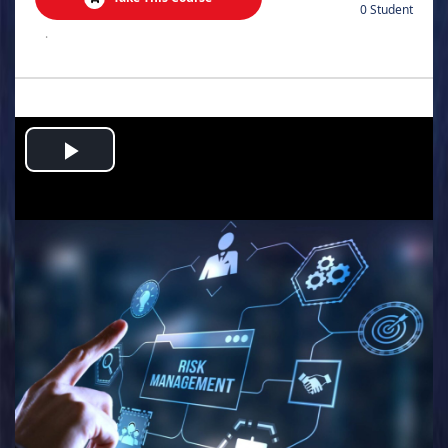
0 Student
.
Play
Video