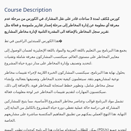
Course Description
كورس مٌكثف لمدة 3 ساعات قادر على نقل المشارك في الكورس من مرحلة عدم
معرفة أي معلومة عن إدارة المخاطر إلى مرحلة إصدار تقارير ملموسة و فعالة مثل
تقرير سجل المخاطر بالإضافة الى المقدرة التامية لإدارة مخاطر المشاريع.
هذا الكورس للمبتدئين الراغبين في تط�
يجمع هذا البرنامج بين التعليم باللغة العربية والمواد باللغة الإنجليزية لضمان الوصول إلى
معايير المخاطر على مستوى العالم. سيكتسب المشاركون معرفة شاملة وتقنيات
لتحديد وتصنيف وإدارة المخاطر على مدار دورة حياة المشروع.
بحلول نهاية هذا البرنامج، سيكتسب المشاركون الخبرة اللازمة لإجراء تقييمات مخاطر
نوعية لمشاريعهم بثقة. سيتعلمون كيفية تحديد المخاطر، وتصنيفها بفعالية، وإنشاء
سجل مخاطر شامل، وتطوير خطط استجابة للمخاطر قوية. بالإضافة إلى ذلك،
سيكتسبون المهارات لتقديم تقييمات المخاطر عبر لوحة معلومات فعالة.
تشمل مواد البرنامج قوالب وعناصر مخاطر المشروع الأساسية، مما يتيح للمشاركين
المشاركة في دراسة حالة عملية تغطي دورة حياة المشروع بالكامل من البداية إلى
النهاية. هذا النهج العملي يمكنهم من تطبيق المفاهيم المكتسبة مباشرة على مشاريعهم
الخاصة.
يمكن للطلاب استخدام ساعات هذا البرنامج كوحدات تطوير المهنة (PDUs) لتجديد جميع