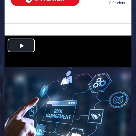
0 Student
.
Play
Video