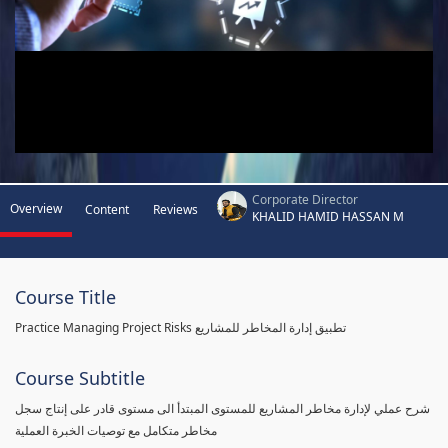
Corporate Director
Overview
Content
Reviews
KHALID HAMID HASSAN M
Course Title
Practice Managing Project Risks تطبيق إدارة المخاطر للمشاريع
Course Subtitle
شرح عملي لإدارة مخاطر المشاريع للمستوى المبتدأ الى مستوى قادر على إنتاج سجل
مخاطر متكامل مع توصيات الخبرة العملية