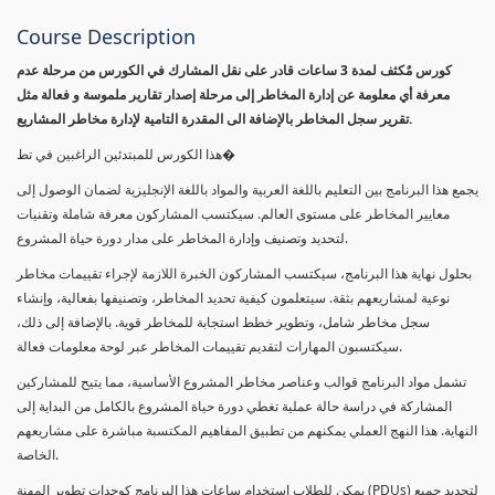
Course Description
كورس مٌكثف لمدة 3 ساعات قادر على نقل المشارك في الكورس من مرحلة عدم
معرفة أي معلومة عن إدارة المخاطر إلى مرحلة إصدار تقارير ملموسة و فعالة مثل
تقرير سجل المخاطر بالإضافة الى المقدرة التامية لإدارة مخاطر المشاريع.
هذا الكورس للمبتدئين الراغبين في تط�
يجمع هذا البرنامج بين التعليم باللغة العربية والمواد باللغة الإنجليزية لضمان الوصول إلى
معايير المخاطر على مستوى العالم. سيكتسب المشاركون معرفة شاملة وتقنيات
لتحديد وتصنيف وإدارة المخاطر على مدار دورة حياة المشروع.
بحلول نهاية هذا البرنامج، سيكتسب المشاركون الخبرة اللازمة لإجراء تقييمات مخاطر
نوعية لمشاريعهم بثقة. سيتعلمون كيفية تحديد المخاطر، وتصنيفها بفعالية، وإنشاء
سجل مخاطر شامل، وتطوير خطط استجابة للمخاطر قوية. بالإضافة إلى ذلك،
سيكتسبون المهارات لتقديم تقييمات المخاطر عبر لوحة معلومات فعالة.
تشمل مواد البرنامج قوالب وعناصر مخاطر المشروع الأساسية، مما يتيح للمشاركين
المشاركة في دراسة حالة عملية تغطي دورة حياة المشروع بالكامل من البداية إلى
النهاية. هذا النهج العملي يمكنهم من تطبيق المفاهيم المكتسبة مباشرة على مشاريعهم
الخاصة.
يمكن للطلاب استخدام ساعات هذا البرنامج كوحدات تطوير المهنة (PDUs) لتجديد جميع