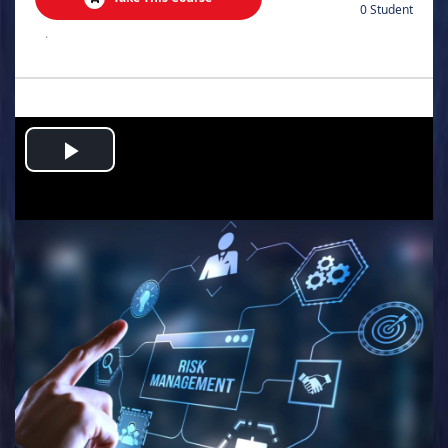
0 Student
.
Play
Video