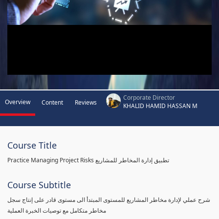
Corporate Director
Overview
Content
Reviews
KHALID HAMID HASSAN M
Course Title
Practice Managing Project Risks تطبيق إدارة المخاطر للمشاريع
Course Subtitle
شرح عملي لإدارة مخاطر المشاريع للمستوى المبتدأ الى مستوى قادر على إنتاج سجل
مخاطر متكامل مع توصيات الخبرة العملية