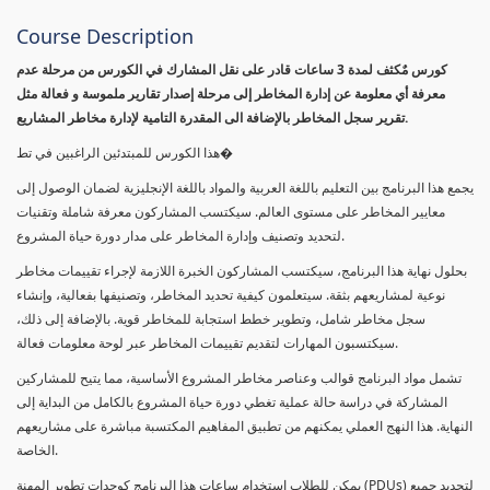
Course Description
كورس مٌكثف لمدة 3 ساعات قادر على نقل المشارك في الكورس من مرحلة عدم
معرفة أي معلومة عن إدارة المخاطر إلى مرحلة إصدار تقارير ملموسة و فعالة مثل
تقرير سجل المخاطر بالإضافة الى المقدرة التامية لإدارة مخاطر المشاريع.
هذا الكورس للمبتدئين الراغبين في تط�
يجمع هذا البرنامج بين التعليم باللغة العربية والمواد باللغة الإنجليزية لضمان الوصول إلى
معايير المخاطر على مستوى العالم. سيكتسب المشاركون معرفة شاملة وتقنيات
لتحديد وتصنيف وإدارة المخاطر على مدار دورة حياة المشروع.
بحلول نهاية هذا البرنامج، سيكتسب المشاركون الخبرة اللازمة لإجراء تقييمات مخاطر
نوعية لمشاريعهم بثقة. سيتعلمون كيفية تحديد المخاطر، وتصنيفها بفعالية، وإنشاء
سجل مخاطر شامل، وتطوير خطط استجابة للمخاطر قوية. بالإضافة إلى ذلك،
سيكتسبون المهارات لتقديم تقييمات المخاطر عبر لوحة معلومات فعالة.
تشمل مواد البرنامج قوالب وعناصر مخاطر المشروع الأساسية، مما يتيح للمشاركين
المشاركة في دراسة حالة عملية تغطي دورة حياة المشروع بالكامل من البداية إلى
النهاية. هذا النهج العملي يمكنهم من تطبيق المفاهيم المكتسبة مباشرة على مشاريعهم
الخاصة.
يمكن للطلاب استخدام ساعات هذا البرنامج كوحدات تطوير المهنة (PDUs) لتجديد جميع