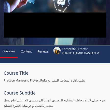
Corporate Director
Overview
Content
Reviews
KHALID HAMID HASSAN M
Course Title
Practice Managing Project Risks تطبيق إدارة المخاطر للمشاريع
Course Subtitle
شرح عملي لإدارة مخاطر المشاريع للمستوى المبتدأ الى مستوى قادر على إنتاج سجل
مخاطر متكامل مع توصيات الخبرة العملية