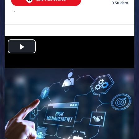
0 Student
.
Play
Video