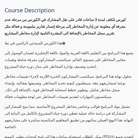
Course Description
كورس مٌكثف لمدة 3 ساعات قادر على نقل المشارك في الكورس من مرحلة عدم
معرفة أي معلومة عن إدارة المخاطر إلى مرحلة إصدار تقارير ملموسة و فعالة مثل
تقرير سجل المخاطر بالإضافة الى المقدرة التامية لإدارة مخاطر المشاريع.
هذا الكورس للمبتدئين الراغبين في تط�
يجمع هذا البرنامج بين التعليم باللغة العربية والمواد باللغة الإنجليزية لضمان الوصول إلى
معايير المخاطر على مستوى العالم. سيكتسب المشاركون معرفة شاملة وتقنيات
لتحديد وتصنيف وإدارة المخاطر على مدار دورة حياة المشروع.
بحلول نهاية هذا البرنامج، سيكتسب المشاركون الخبرة اللازمة لإجراء تقييمات مخاطر
نوعية لمشاريعهم بثقة. سيتعلمون كيفية تحديد المخاطر، وتصنيفها بفعالية، وإنشاء
سجل مخاطر شامل، وتطوير خطط استجابة للمخاطر قوية. بالإضافة إلى ذلك،
سيكتسبون المهارات لتقديم تقييمات المخاطر عبر لوحة معلومات فعالة.
تشمل مواد البرنامج قوالب وعناصر مخاطر المشروع الأساسية، مما يتيح للمشاركين
المشاركة في دراسة حالة عملية تغطي دورة حياة المشروع بالكامل من البداية إلى
النهاية. هذا النهج العملي يمكنهم من تطبيق المفاهيم المكتسبة مباشرة على مشاريعهم
الخاصة.
يمكن للطلاب استخدام ساعات هذا البرنامج كوحدات تطوير المهنة (PDUs) لتجديد جميع