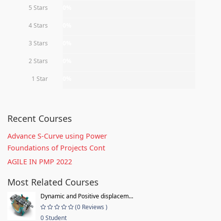
5 Stars
0%
4 Stars
0%
3 Stars
0%
2 Stars
0%
1 Star
0%
Recent Courses
Advance S-Curve using Power
Foundations of Projects Cont
AGILE IN PMP 2022
Most Related Courses
Dynamic and Positive displacem...
(0 Reviews )
0 Student