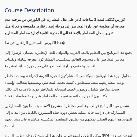
Course Description
كورس مٌكثف لمدة 3 ساعات قادر على نقل المشارك في الكورس من مرحلة عدم
معرفة أي معلومة عن إدارة المخاطر إلى مرحلة إصدار تقارير ملموسة و فعالة مثل
تقرير سجل المخاطر بالإضافة الى المقدرة التامية لإدارة مخاطر المشاريع.
هذا الكورس للمبتدئين الراغبين في تط�
يجمع هذا البرنامج بين التعليم باللغة العربية والمواد باللغة الإنجليزية لضمان الوصول إلى
معايير المخاطر على مستوى العالم. سيكتسب المشاركون معرفة شاملة وتقنيات
لتحديد وتصنيف وإدارة المخاطر على مدار دورة حياة المشروع.
بحلول نهاية هذا البرنامج، سيكتسب المشاركون الخبرة اللازمة لإجراء تقييمات مخاطر
نوعية لمشاريعهم بثقة. سيتعلمون كيفية تحديد المخاطر، وتصنيفها بفعالية، وإنشاء
سجل مخاطر شامل، وتطوير خطط استجابة للمخاطر قوية. بالإضافة إلى ذلك،
سيكتسبون المهارات لتقديم تقييمات المخاطر عبر لوحة معلومات فعالة.
تشمل مواد البرنامج قوالب وعناصر مخاطر المشروع الأساسية، مما يتيح للمشاركين
المشاركة في دراسة حالة عملية تغطي دورة حياة المشروع بالكامل من البداية إلى
النهاية. هذا النهج العملي يمكنهم من تطبيق المفاهيم المكتسبة مباشرة على مشاريعهم
الخاصة.
يمكن للطلاب استخدام ساعات هذا البرنامج كوحدات تطوير المهنة (PDUs) لتجديد جميع