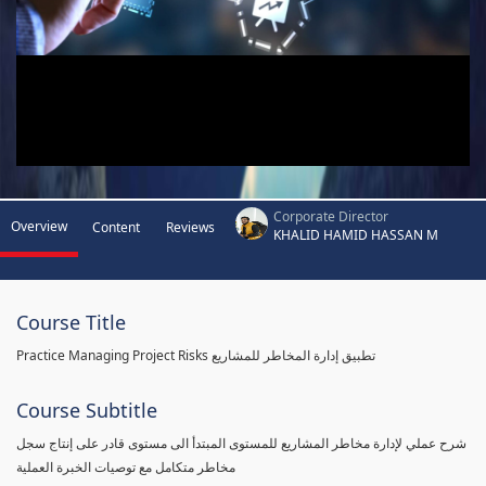
Corporate Director
Overview
Content
Reviews
KHALID HAMID HASSAN M
Course Title
Practice Managing Project Risks تطبيق إدارة المخاطر للمشاريع
Course Subtitle
شرح عملي لإدارة مخاطر المشاريع للمستوى المبتدأ الى مستوى قادر على إنتاج سجل
مخاطر متكامل مع توصيات الخبرة العملية