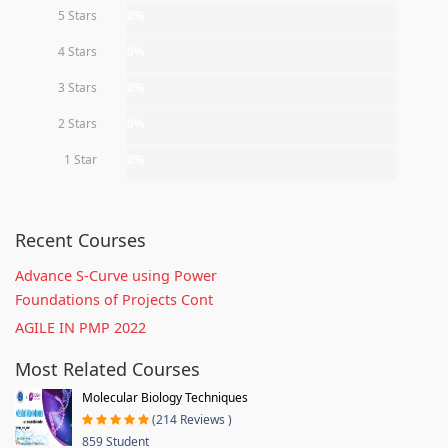
5 Stars
0%
4 Stars
0%
3 Stars
0%
2 Stars
0%
1 Star
0%
Recent Courses
Advance S-Curve using Power
Foundations of Projects Cont
AGILE IN PMP 2022
Most Related Courses
Molecular Biology Techniques
(214 Reviews )
859 Student