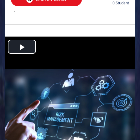
0 Student
.
Play
Video