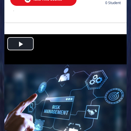
0 Student
.
Play
Video