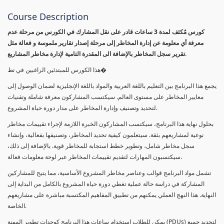
Course Description
كورس مٌكثف لمدة 3 ساعات قادر على نقل المشارك في الكورس من مرحلة عدم
معرفة أي معلومة عن إدارة المخاطر إلى مرحلة إصدار تقارير ملموسة و فعالة مثل
تقرير سجل المخاطر بالإضافة الى المقدرة التامية لإدارة مخاطر المشاريع.
هذا الكورس للمبتدئين الراغبين في تط�
يجمع هذا البرنامج بين التعليم باللغة العربية والمواد باللغة الإنجليزية لضمان الوصول إلى
معايير المخاطر على مستوى العالم. سيكتسب المشاركون معرفة شاملة وتقنيات
لتحديد وتصنيف وإدارة المخاطر على مدار دورة حياة المشروع.
بحلول نهاية هذا البرنامج، سيكتسب المشاركون الخبرة اللازمة لإجراء تقييمات مخاطر
نوعية لمشاريعهم بثقة. سيتعلمون كيفية تحديد المخاطر، وتصنيفها بفعالية، وإنشاء
سجل مخاطر شامل، وتطوير خطط استجابة للمخاطر قوية. بالإضافة إلى ذلك،
سيكتسبون المهارات لتقديم تقييمات المخاطر عبر لوحة معلومات فعالة.
تشمل مواد البرنامج قوالب وعناصر مخاطر المشروع الأساسية، مما يتيح للمشاركين
المشاركة في دراسة حالة عملية تغطي دورة حياة المشروع بالكامل من البداية إلى
النهاية. هذا النهج العملي يمكنهم من تطبيق المفاهيم المكتسبة مباشرة على مشاريعهم
الخاصة.
يمكن للطلاب استخدام ساعات هذا البرنامج كوحدات تطوير المهنة (PDUs) لتجديد جميع