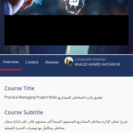
Corporate Director
Overview
Content
Reviews
KHALID HAMID HASSAN M
Course Title
Practice Managing Project Risks تطبيق إدارة المخاطر للمشاريع
Course Subtitle
شرح عملي لإدارة مخاطر المشاريع للمستوى المبتدأ الى مستوى قادر على إنتاج سجل
مخاطر متكامل مع توصيات الخبرة العملية