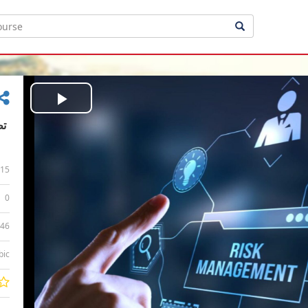
Play
Video
15
0
:46
bic