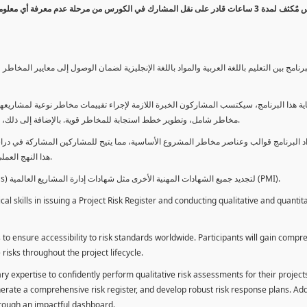
كورس مٌكثف لمدة 3 ساعات قادر على نقل المشارك في الكورس من مرحلة عدم معرفة أي 
برنامج بين التعليم باللغة العربية والمواد باللغة الإنجليزية لضمان الوصول إلى معايير الم
ية هذا البرنامج، سيكتسب المشاركون الخبرة اللازمة لإجراء تقييمات مخاطر نوعية لمشاريعهم
مخاطر شامل، وتطوير خطط استجابة للمخاطر قوية. بالإضافة إلى ذلك، سيكتسبون المهارات لتقديم تقييمات المخاطر عبر لوحة معلومات فعالة.
د البرنامج قوالب وعناصر مخاطر المشروع الأساسية، مما يتيح للمشاركين المشاركة في دراسة
هذا النهج العملي يمكنهم من تطبيق المفاهيم المكتسبة مباشرة على مشاريعهم الخاصة.
يمكن للطلاب استخدام ساعات هذا البرنامج كوحدات تطوير المهنة (PDUs) لتجديد جميع الشهادات المهنية الأخرى مثل شهادات إدارة المشاريع العالمية (PMI).
l skills in issuing a Project Risk Register and conducting qualitative and quantita
 to ensure accessibility to risk standards worldwide. Participants will gain compr
isks throughout the project lifecycle.
ary expertise to confidently perform qualitative risk assessments for their project
enerate a comprehensive risk register, and develop robust risk response plans. Addi
through an impactful dashboard.