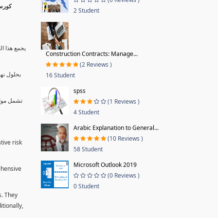
2 Student
يجمع هذا ال
Construction Contracts: Manage...
(2 Reviews )
بحلول نها
16 Student
spss
تشمل موا.
(1 Reviews )
4 Student
Arabic Explanation to General...
(10 Reviews )
tive risk
58 Student
Microsoft Outlook 2019
ehensive
(0 Reviews )
0 Student
s. They
tionally,