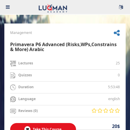
Management
Primavera P6 Advanced (Risks,WPs,Constrains
& More) Arabic
25
Lectures
0
Quizzes
5:53:48
Duration
english
Language
Reviews (0)
20$
Take This Course