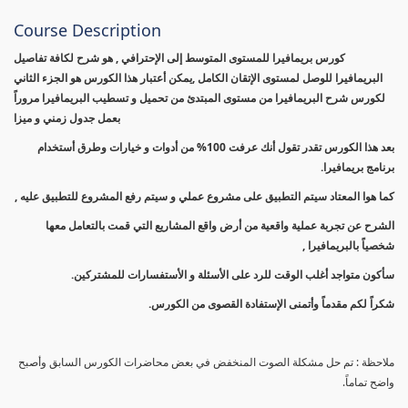
Course Description
كورس بريمافيرا للمستوى المتوسط إلى الإحترافي , هو شرح لكافة تفاصيل
البريمافيرا للوصل لمستوى الإتقان الكامل ,يمكن أعتبار هذا الكورس هو الجزء الثاني
لكورس شرح البريمافيرا من مستوى المبتدئ من تحميل و تسطيب البريمافيرا مروراً
بعمل جدول زمني و ميزا
بعد هذا الكورس تقدر تقول أنك عرفت 100% من أدوات و خيارات وطرق أستخدام
برنامج بريمافيرا.
كما هوا المعتاد سيتم التطبيق على مشروع عملي و سيتم رفع المشروع للتطبيق عليه ,
الشرح عن تجربة عملية واقعية من أرض واقع المشاريع التي قمت بالتعامل معها
شخصياً بالبريمافيرا ,
سأكون متواجد أغلب الوقت للرد على الأسئلة و الأستفسارات للمشتركين.
شكراً لكم مقدماً وأتمنى الإستفادة القصوى من الكورس.
ملاحظة : تم حل مشكلة الصوت المنخفض في بعض محاضرات الكورس السابق وأصبح
واضح تماماً.