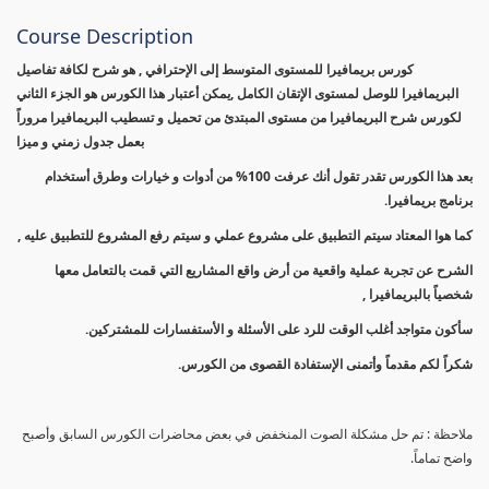
Course Description
كورس بريمافيرا للمستوى المتوسط إلى الإحترافي , هو شرح لكافة تفاصيل
البريمافيرا للوصل لمستوى الإتقان الكامل ,يمكن أعتبار هذا الكورس هو الجزء الثاني
لكورس شرح البريمافيرا من مستوى المبتدئ من تحميل و تسطيب البريمافيرا مروراً
بعمل جدول زمني و ميزا
بعد هذا الكورس تقدر تقول أنك عرفت 100% من أدوات و خيارات وطرق أستخدام
برنامج بريمافيرا.
كما هوا المعتاد سيتم التطبيق على مشروع عملي و سيتم رفع المشروع للتطبيق عليه ,
الشرح عن تجربة عملية واقعية من أرض واقع المشاريع التي قمت بالتعامل معها
شخصياً بالبريمافيرا ,
سأكون متواجد أغلب الوقت للرد على الأسئلة و الأستفسارات للمشتركين.
شكراً لكم مقدماً وأتمنى الإستفادة القصوى من الكورس.
ملاحظة : تم حل مشكلة الصوت المنخفض في بعض محاضرات الكورس السابق وأصبح
واضح تماماً.