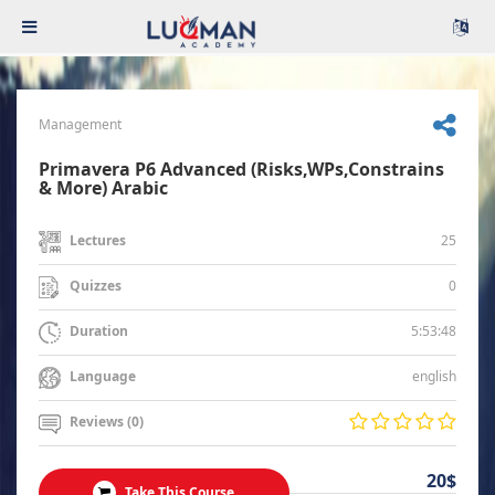
Management
Primavera P6 Advanced (Risks,WPs,Constrains
& More) Arabic
25
Lectures
0
Quizzes
5:53:48
Duration
english
Language
Reviews (0)
20$
Take This Course