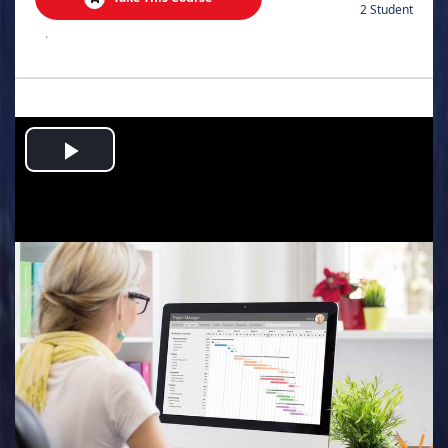
2 Student
.
Play
Video