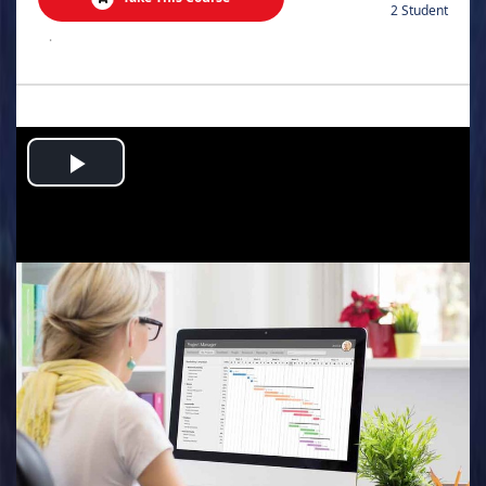
2 Student
.
Play
Video