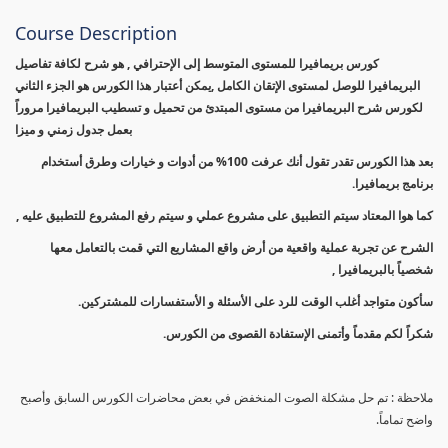
Course Description
كورس بريمافيرا للمستوى المتوسط إلى الإحترافي , هو شرح لكافة تفاصيل
البريمافيرا للوصل لمستوى الإتقان الكامل ,يمكن أعتبار هذا الكورس هو الجزء الثاني
لكورس شرح البريمافيرا من مستوى المبتدئ من تحميل و تسطيب البريمافيرا مروراً
بعمل جدول زمني و ميزا
بعد هذا الكورس تقدر تقول أنك عرفت 100% من أدوات و خيارات وطرق أستخدام
برنامج بريمافيرا.
كما هوا المعتاد سيتم التطبيق على مشروع عملي و سيتم رفع المشروع للتطبيق عليه ,
الشرح عن تجربة عملية واقعية من أرض واقع المشاريع التي قمت بالتعامل معها
شخصياً بالبريمافيرا ,
سأكون متواجد أغلب الوقت للرد على الأسئلة و الأستفسارات للمشتركين.
شكراً لكم مقدماً وأتمنى الإستفادة القصوى من الكورس.
ملاحظة : تم حل مشكلة الصوت المنخفض في بعض محاضرات الكورس السابق وأصبح
واضح تماماً.