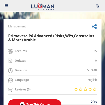
Management
Primavera P6 Advanced (Risks,WPs,Constrains
& More) Arabic
25
Lectures
0
Quizzes
5:53:48
Duration
english
Language
Reviews (0)
20$
Take This Course