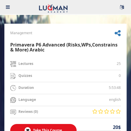
Management
Primavera P6 Advanced (Risks,WPs,Constrains
& More) Arabic
25
Lectures
0
Quizzes
5:53:48
Duration
english
Language
Reviews (0)
20$
Take This Course