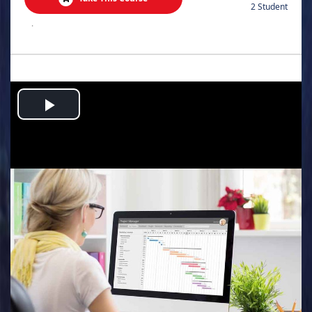
2 Student
.
Play
Video