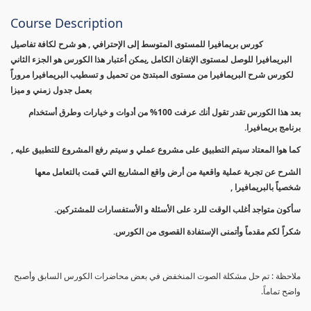
Course Description
كورس بريمافيرا للمستوى المتوسط إلى الإحترافي , هو شرح لكافة تفاصيل
البريمافيرا للوصل لمستوى الإتقان الكامل ,يمكن أعتبار هذا الكورس هو الجزء الثاني
لكورس شرح البريمافيرا من مستوى المبتدئ من تحميل و تسطيب البريمافيرا مروراً
بعمل جدول زمني و ميزا
بعد هذا الكورس تقدر تقول أنك عرفت 100% من أدوات و خيارات وطرق أستخدام
برنامج بريمافيرا.
كما هوا المعتاد سيتم التطبيق على مشروع عملي و سيتم رفع المشروع للتطبيق عليه ,
الشرح عن تجربة عملية واقعية من أرض واقع المشاريع التي قمت بالتعامل معها
شخصياً بالبريمافيرا ,
سأكون متواجد أغلب الوقت للرد على الأسئلة و الأستفسارات للمشتركين.
شكراً لكم مقدماً وأتمنى الإستفادة القصوى من الكورس.
ملاحظة : تم حل مشكلة الصوت المنخفض في بعض محاضرات الكورس السابق وأصبح
واضح تماماً.