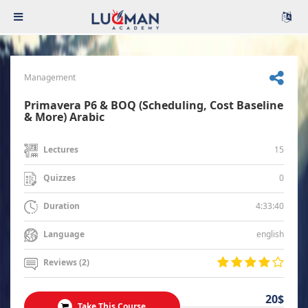
Management
Primavera P6 & BOQ (Scheduling, Cost Baseline
& More) Arabic
15
Lectures
0
Quizzes
4:33:40
Duration
english
Language
Reviews (2)
20$
Take This Course