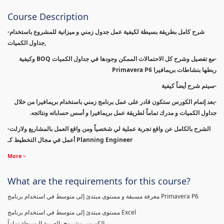
Course Description
-شرح كامل بطريقة بسيطة لكيفية عمل جدول زمني و ميزانية للمشروع باستخدام
جداول الكميات,
-مع تفصيل وشرح كل الاحتمالات الممكن وجودها في جداول الكميات BOQ وكيفية
ربطها بنشاطات بريمافيرا Primavera P6
-سيتم شرح أيضاً كيفية
-بعد إتمام الكورس ستكون قادر على عمل برنامج زمني باستخدام بريمافيرا من خلال
جداول الكميات و مدرك تماماً لطريقة عمل بريمافيرا و أسس حساباته ونتائجه.
-الشرح بالكامل عن واقع تجربة عملية لي شخصياً ومن واقع العمل بالمشاريع ولازلت
أعمل في مجال التخطيط كـ Planning Engineer
More
What are the requirements for this course?
معرفة مسبقة و مستوى مبتدئ إلى متوسط في استخدام برنامج Primavera P6
مستوى مبتدئ إلى متوسط في استخدام برنامج Excel
الكورس مشروح بالعربية البسيطة تماماً