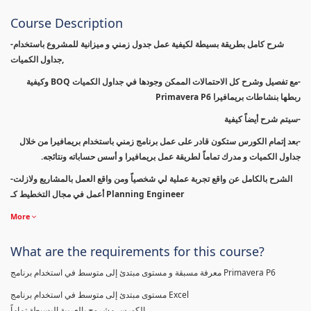
Course Description
-شرح كامل بطريقة بسيطة لكيفية عمل جدول زمني و ميزانية للمشروع باستخدام
جداول الكميات,
-مع تفصيل وشرح كل الاحتمالات الممكن وجودها في جداول الكميات BOQ وكيفية
ربطها بنشاطات بريمافيرا Primavera P6
-سيتم شرح أيضاً كيفية
-بعد إتمام الكورس ستكون قادر على عمل برنامج زمني باستخدام بريمافيرا من خلال
جداول الكميات و مدرك تماماً لطريقة عمل بريمافيرا و أسس حساباته ونتائجه.
-الشرح بالكامل عن واقع تجربة عملية لي شخصياً ومن واقع العمل بالمشاريع ولازلت
أعمل في مجال التخطيط كـ Planning Engineer
More
What are the requirements for this course?
معرفة مسبقة و مستوى مبتدئ إلى متوسط في استخدام برنامج Primavera P6
مستوى مبتدئ إلى متوسط في استخدام برنامج Excel
الكورس مشروح بالعربية البسيطة تماماً