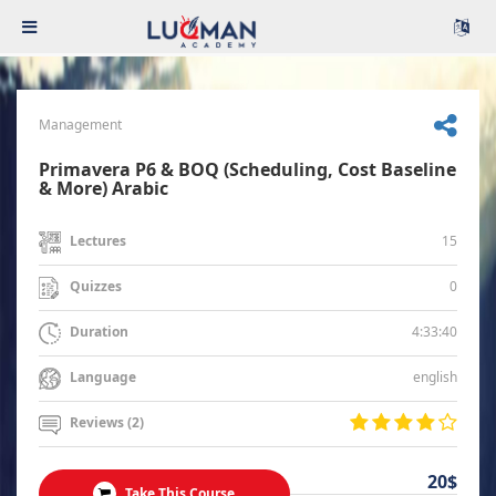
Management
Primavera P6 & BOQ (Scheduling, Cost Baseline
& More) Arabic
15
Lectures
0
Quizzes
4:33:40
Duration
english
Language
Reviews (2)
20$
Take This Course