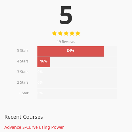
5
19 Reviews
5 Stars
84%
4 Stars
16%
3 Stars
0%
2 Stars
0%
1 Star
0%
Recent Courses
Advance S-Curve using Power