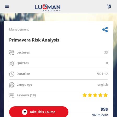
Management
Primavera Risk Analysis
33
Lectures
0
Quizzes
5:21:12
Duration
english
Language
Reviews (19)
99$
Take This Course
96 Student