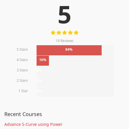
5
19 Reviews
5 Stars
84%
4 Stars
16%
3 Stars
0%
2 Stars
0%
1 Star
0%
Recent Courses
Advance S-Curve using Power