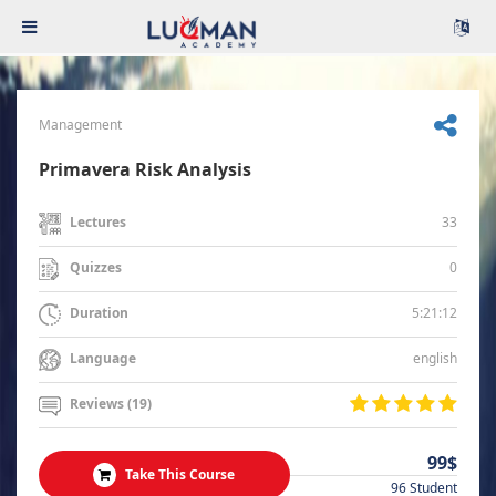
Management
Primavera Risk Analysis
33
Lectures
0
Quizzes
5:21:12
Duration
english
Language
Reviews (19)
99$
Take This Course
96 Student