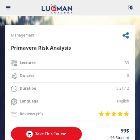
Management
Primavera Risk Analysis
33
Lectures
0
Quizzes
5:21:12
Duration
english
Language
Reviews (19)
99$
Take This Course
96 Student