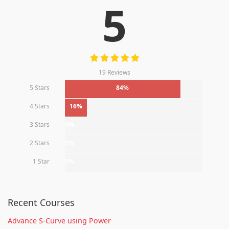
5
19 Reviews
5 Stars
84%
4 Stars
16%
3 Stars
0%
2 Stars
0%
1 Star
0%
Recent Courses
Advance S-Curve using Power