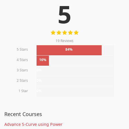
5
19 Reviews
5 Stars
84%
4 Stars
16%
3 Stars
0%
2 Stars
0%
1 Star
0%
Recent Courses
Advance S-Curve using Power