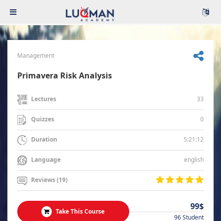
Management
Primavera Risk Analysis
33
Lectures
0
Quizzes
5:21:12
Duration
english
Language
Reviews (19)
99$
Take This Course
96 Student