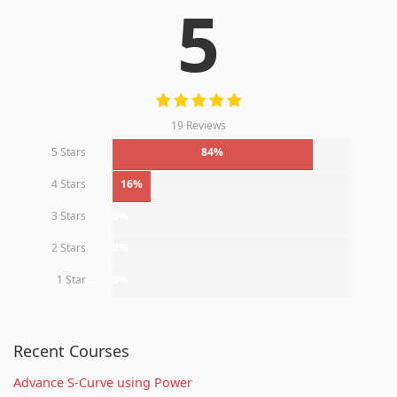
5
19 Reviews
5 Stars
84%
4 Stars
16%
3 Stars
0%
2 Stars
0%
1 Star
0%
Recent Courses
Advance S-Curve using Power