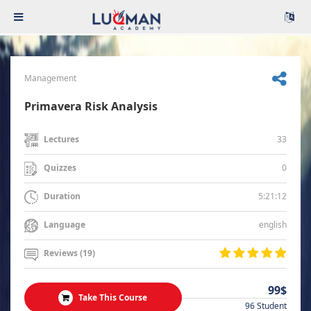
Management
Primavera Risk Analysis
33
Lectures
0
Quizzes
5:21:12
Duration
english
Language
Reviews (19)
99$
Take This Course
96 Student