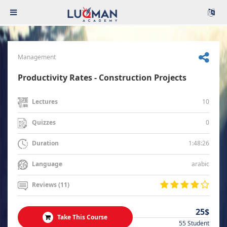
Management
Productivity Rates - Construction Projects
10
Lectures
0
Quizzes
1:48:26
Duration
arabic
Language
Reviews (11)
25$
Take This Course
55 Student