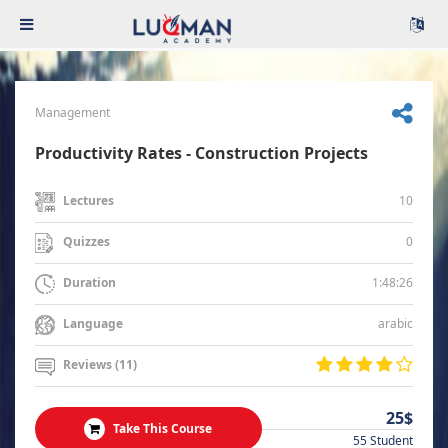
Management
Productivity Rates - Construction Projects
10
Lectures
0
Quizzes
1:48:26
Duration
arabic
Language
Reviews (11)
25$
Take This Course
55 Student