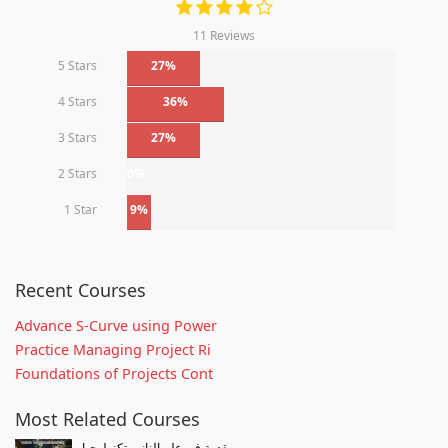
11 Reviews
5 Stars
27%
4 Stars
36%
3 Stars
27%
2 Stars
0%
1 Star
9%
Recent Courses
Advance S-Curve using Power
Practice Managing Project Ri
Foundations of Projects Cont
Most Related Courses
مقدمة فى علم النانو وتكنولوجيا...