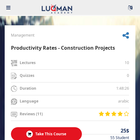
Management
Productivity Rates - Construction Projects
10
Lectures
0
Quizzes
1:48:26
Duration
arabic
Language
Reviews (11)
25$
Take This Course
55 Student