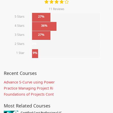
11 Reviews
5 Stars
27%
4 Stars
36%
3 Stars
27%
2 Stars
0%
1 Star
9%
Recent Courses
Advance S-Curve using Power
Practice Managing Project Ri
Foundations of Projects Cont
Most Related Courses
Certified Cost Professional (C...