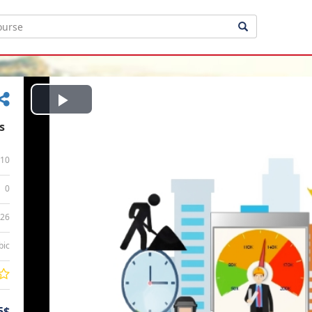
Play
s
Video
10
0
:26
bic
5$