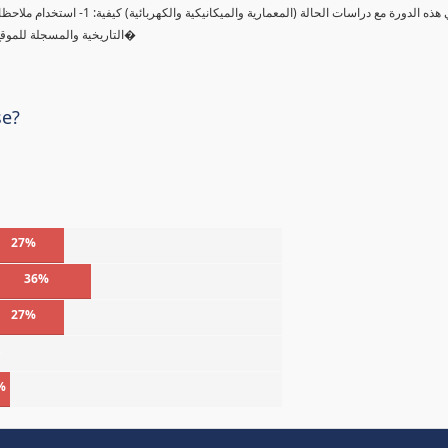
التاريخية والمسجلة للموقع لحساب الإنتاجية وتكلفة طاقم العمل والمعدات. 3- سوف تتعلم كيفية ا�
se?
27%
36%
27%
%
%