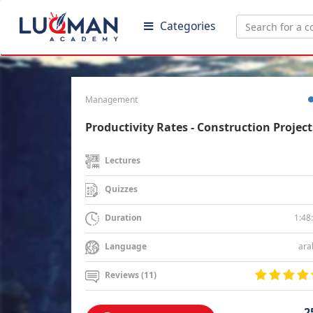
Categories
Management
Productivity Rates - Construction Project
Lectures
Quizzes
1:48
Duration
ara
Language
Reviews (11)
2