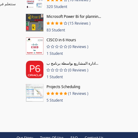
320 Student
Microsoft Power Bi for plannin...
(15 Reviews )
83 Student
CISCO in 6 Hours
(0 Reviews )
1 Student
ادارة المشاريع بواسطة برنامج ب...
(0 Reviews )
1 Student
Projects Scheduling
(1 Reviews )
5 Student
Our Story
Terms Of Use
FAQ
Contact Us