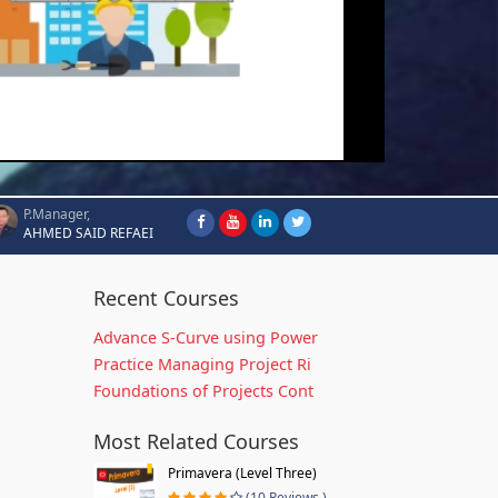
P.Manager,
AHMED SAID REFAEI
Recent Courses
Advance S-Curve using Power
Practice Managing Project Ri
Foundations of Projects Cont
Most Related Courses
Primavera (Level Three)
(10 Reviews )