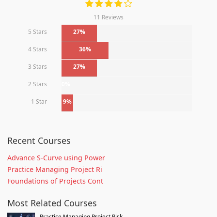
11 Reviews
5 Stars
27%
4 Stars
36%
3 Stars
27%
2 Stars
0%
1 Star
9%
Recent Courses
Advance S-Curve using Power
Practice Managing Project Ri
Foundations of Projects Cont
Most Related Courses
Practice Managing Project Risk...