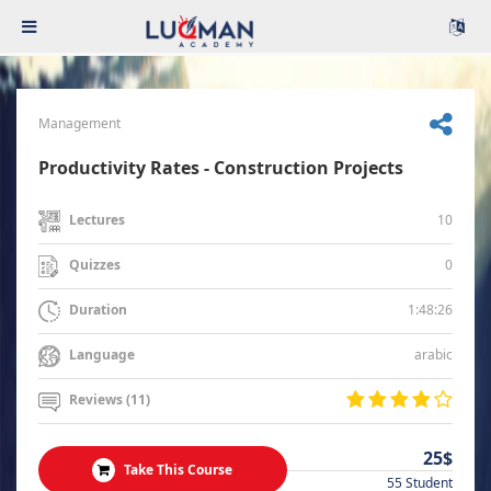
Management
Productivity Rates - Construction Projects
10
Lectures
0
Quizzes
1:48:26
Duration
arabic
Language
Reviews (11)
25$
Take This Course
55 Student