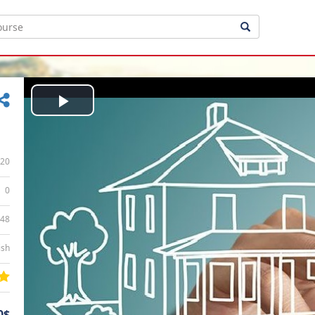
Play
Video
20
0
:48
ish
0$