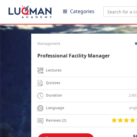
Categories
Management
Professional Facility Manager
Lectures
Quizzes
2:40
Duration
engl
Language
Reviews (2)
5