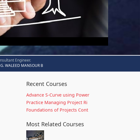
nsultant Engineer.
G. WALEED MANSOUR B
Recent Courses
Advance S-Curve using Power
Practice Managing Project Ri
Foundations of Projects Cont
Most Related Courses