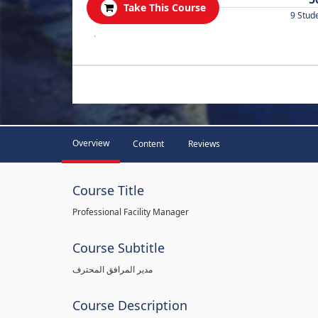
Take This Course
9 Stud
.
Overview
Content
Reviews
Course Title
Professional Facility Manager
Course Subtitle
مدير المرافق المحترف
Course Description