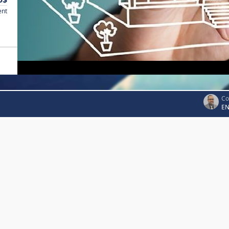
ent
Co
EN