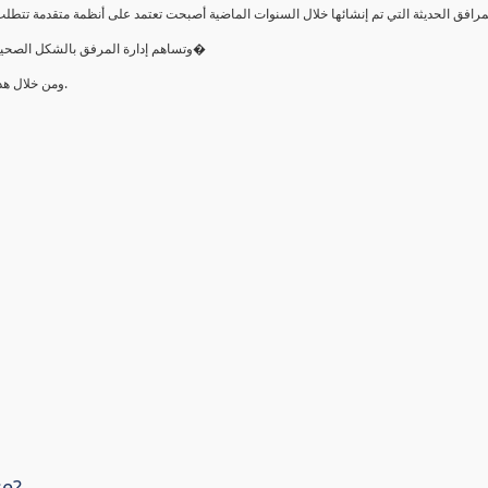
•وتساهم إدارة المرفق بالشكل الصحيح في التشغيل الصحيح لتلك المرافق وترشيد الطاقة وتوفير تكلفة صي�
•ومن خلال ھذه الدورة سيتمكن المتدرب من بناء الأسس المعرفية عن إدارة المرافق.
se?