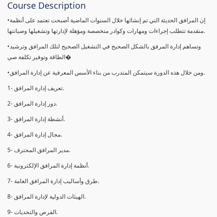
Course Description
•إن المرافق الحديثة التي تم إنشائها خلال السنوات الماضية أصبحت تعتمد على أنظمة
متقدمة تتطلب إجراءات ومهارات وكوادر متخصصة ومؤهلة لإدارتها وتشغیلھا وصیانتھا.
•وتساهم إدارة المرفق بالشكل الصحيح في التشغيل الصحيح لتلك المرافق وترشيد
الطاقة وتوفير تكلفة صي�
•ومن خلال ھذه الدورة سيتمكن المتدرب من بناء الأسس المعرفية عن إدارة المرافق.
1- تعريف إدارة المرافق.
2- دور إدارة المرافق.
3- أنشطة إدارة المرافق.
4- مجال إدارة المرافق.
5- مدير المرافق المحترف.
6- أنظمة إدارة المرافق الإلكترونية.
7- طرق وأساليب إدارة المرافق العامة.
8- الهيئات الدولية لإدارة المرافق.
9- الفرص والتحديات.