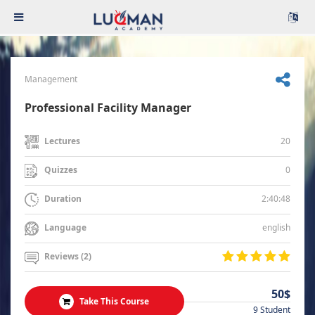
Management
Professional Facility Manager
20
Lectures
0
Quizzes
2:40:48
Duration
english
Language
Reviews (2)
50$
Take This Course
9 Student