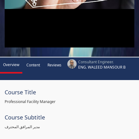
Consultant Engineer.
Overview
Content
Reviews
ENG. WALEED MANSOUR B
Course Title
Professional Facility Manager
Course Subtitle
مدير المرافق المحترف