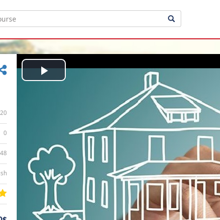
Play
Video
20
0
:48
ish
0$