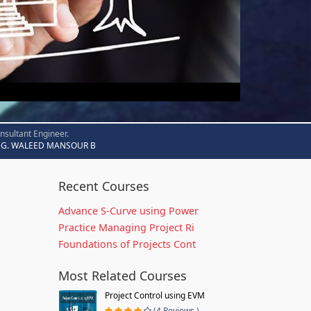
nsultant Engineer.
G. WALEED MANSOUR B
Recent Courses
Advance S-Curve using Power
Practice Managing Project Ri
Foundations of Projects Cont
Most Related Courses
Project Control using EVM
(4 Reviews )