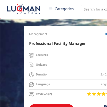
Categories
Management
Professional Facility Manager
Lectures
Quizzes
2:40
Duration
engl
Language
Reviews (2)
5