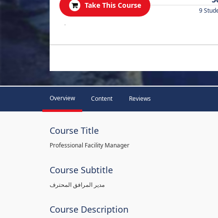
Take This Course
9 Stud
.
Overview
Content
Reviews
Course Title
Professional Facility Manager
Course Subtitle
مدير المرافق المحترف
Course Description