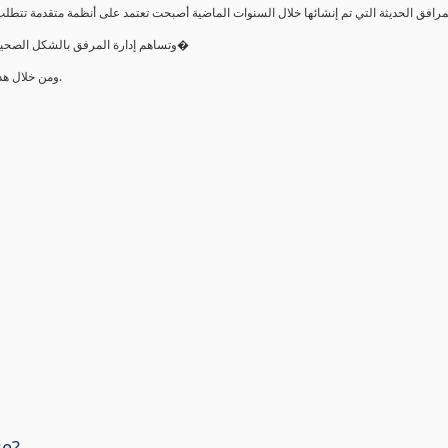
•وتساهم إدارة المرفق بالشكل الصحيح في التشغيل الصحيح لتلك المرافق وترشيد الطاقة وتوفير تكلفة صي�
•ومن خلال ھذه الدورة سيتمكن المتدرب من بناء الأسس المعرفية عن إدارة المرافق.
se?