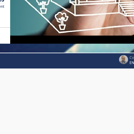
ent
Co
EN