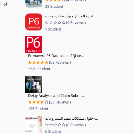
•إن المرافق الحديثة التي تم إنشائها خلال السنوات الماضية أصبحت تعتمد على أنظمة متقدمة تتطلب إجراءات ومهارات وكوادر متخصصة ومؤهلة لإدارتها وتشغیلھا وصیانتھا.
28 Student
ادارة المشاريع بواسطة برنامج ب...
(0 Reviews )
1 Student
Primavera P6 Databases SQLite...
(68 Reviews )
2570 Student
Delay Analysis and Claim Submi...
(33 Reviews )
196 Student
حلول مشكلات تنفيذ المشروعات -...
(0 Reviews )
6 Student