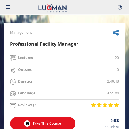
Management
Professional Facility Manager
20
Lectures
0
Quizzes
2:40:48
Duration
english
Language
Reviews (2)
50$
Take This Course
9 Student