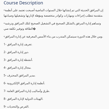
Course Description
•إن المرافق الحديثة التي تم إنشائها خلال السنوات الماضية أصبحت تعتمد على أنظمة
متقدمة تتطلب إجراءات ومهارات وكوادر متخصصة ومؤهلة لإدارتها وتشغیلھا وصیانتھا.
•وتساهم إدارة المرفق بالشكل الصحيح في التشغيل الصحيح لتلك المرافق وترشيد
الطاقة وتوفير تكلفة صي�
•ومن خلال ھذه الدورة سيتمكن المتدرب من بناء الأسس المعرفية عن إدارة المرافق.
1- تعريف إدارة المرافق.
2- دور إدارة المرافق.
3- أنشطة إدارة المرافق.
4- مجال إدارة المرافق.
5- مدير المرافق المحترف.
6- أنظمة إدارة المرافق الإلكترونية.
7- طرق وأساليب إدارة المرافق العامة.
8- الهيئات الدولية لإدارة المرافق.
9- الفرص والتحديات.