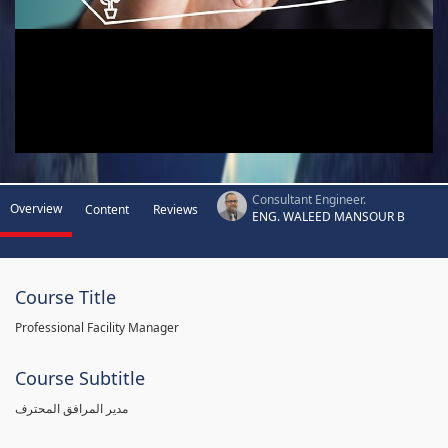
Consultant Engineer.
Overview
Content
Reviews
ENG. WALEED MANSOUR B
Course Title
Professional Facility Manager
Course Subtitle
مدير المرافق المحترف