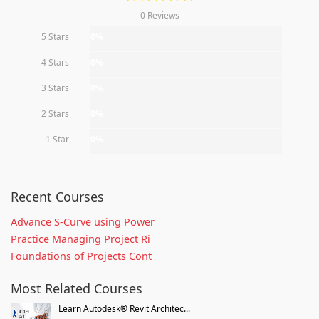
0 Reviews
5 Stars
0%
4 Stars
0%
3 Stars
0%
2 Stars
0%
1 Star
0%
Recent Courses
Advance S-Curve using Power
Practice Managing Project Ri
Foundations of Projects Cont
Most Related Courses
Learn Autodesk® Revit Architec...