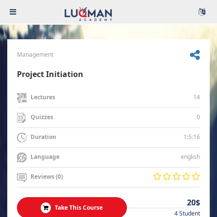
Management
Project Initiation
14
Lectures
0
Quizzes
1:5:16
Duration
english
Language
Reviews (0)
20$
Take This Course
4 Student