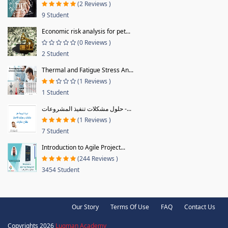
(2 Reviews )
9 Student
Economic risk analysis for pet...
(0 Reviews )
2 Student
Thermal and Fatigue Stress An...
(1 Reviews )
1 Student
حلول مشكلات تنفيذ المشروعات -...
(1 Reviews )
7 Student
Introduction to Agile Project...
(244 Reviews )
3454 Student
Our Story
Terms Of Use
FAQ
Contact Us
Copyrights 2026
Luqman Academy