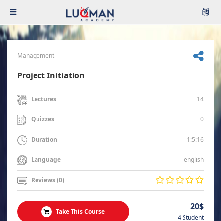
Management
Project Initiation
14
Lectures
0
Quizzes
1:5:16
Duration
english
Language
Reviews (0)
20$
Take This Course
4 Student