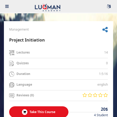
Management
Project Initiation
14
Lectures
0
Quizzes
1:5:16
Duration
english
Language
Reviews (0)
20$
Take This Course
4 Student