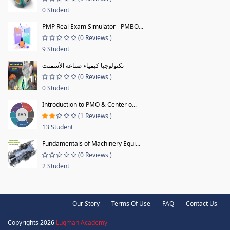
0 Student
PMP Real Exam Simulator - PMBO...
(0 Reviews )
9 Student
تكنولوجيا كيمياء صناعة الأسمنت
(0 Reviews )
0 Student
Introduction to PMO & Center o...
(1 Reviews )
13 Student
Fundamentals of Machinery Equi...
(0 Reviews )
2 Student
Our Story
Terms Of Use
FAQ
Contact Us
Copyrights 2026
Luqman Academy