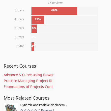
26 Reviews
5 Stars
69%
4 Stars
19%
3 Stars
8%
2 Stars
0%
1 Star
4%
Recent Courses
Advance S-Curve using Power
Practice Managing Project Ri
Foundations of Projects Cont
Most Related Courses
Dynamic and Positive displacem...
(0 Reviews )