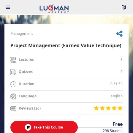
Management
Project Management (Earned Value Technique)
8
Lectures
0
Quizzes
0:51:53
Duration
english
Language
Reviews (26)
Free
Take This Course
298 Student