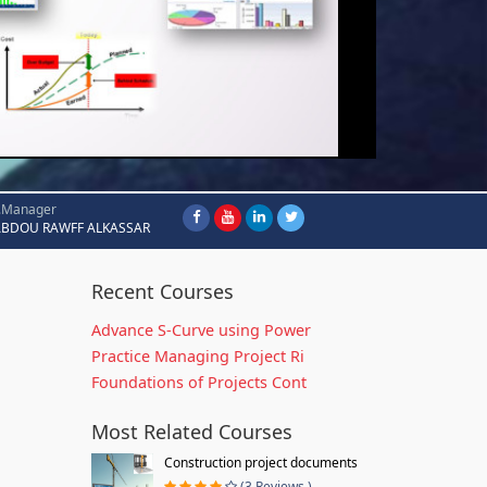
.Manager
ABDOU RAWFF ALKASSAR
Recent Courses
Advance S-Curve using Power
Practice Managing Project Ri
Foundations of Projects Cont
Most Related Courses
Construction project documents
(3 Reviews )