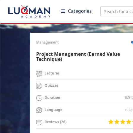
Categories
Management
Project Management (Earned Value
Technique)
Lectures
Quizzes
0:51
Duration
engl
Language
Reviews (26)