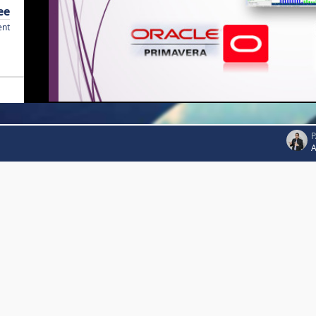
ee
ent
P