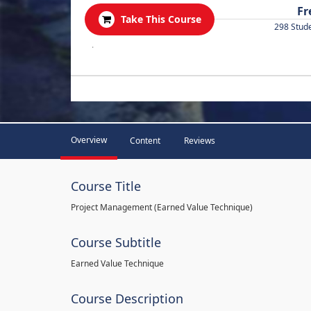
Fr
Take This Course
298 Stud
.
Overview
Content
Reviews
Course Title
Project Management (Earned Value Technique)
Course Subtitle
Earned Value Technique
Course Description