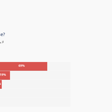
se?
لا 
69%
19%
%
%
%