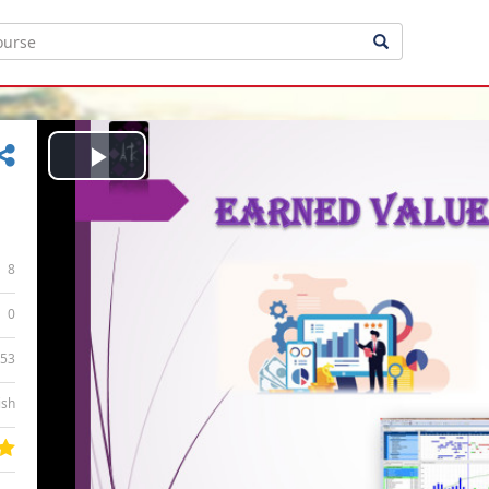
Play
Video
8
0
:53
ish