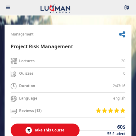
Management
Project Risk Management
20
Lectures
0
Quizzes
2:43:16
Duration
english
Language
Reviews (13)
60$
Take This Course
55 Student