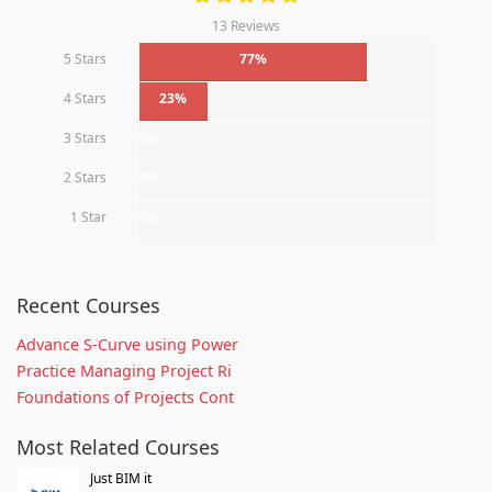
13 Reviews
5 Stars
77%
4 Stars
23%
3 Stars
0%
2 Stars
0%
1 Star
0%
Recent Courses
Advance S-Curve using Power
Practice Managing Project Ri
Foundations of Projects Cont
Most Related Courses
Just BIM it