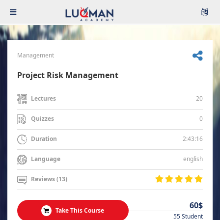
Management
Project Risk Management
20
Lectures
0
Quizzes
2:43:16
Duration
english
Language
Reviews (13)
60$
Take This Course
55 Student