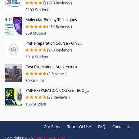
(213 Reviews )
3103 Student
Molecular Biology Techniques
(214 Reviews )
859 Student
PMP Preparation Course - 6th E...
(943 Reviews )
6910 Student
Cost Estimating - Architectura...
(2 Reviews )
39 Student
PMP PREPARATION COURSE - ECO J...
(27 Reviews )
166 Student
Our Story
Terms Of Use
FAQ
Contact Us
Copyrights 2026
Luqman Academy