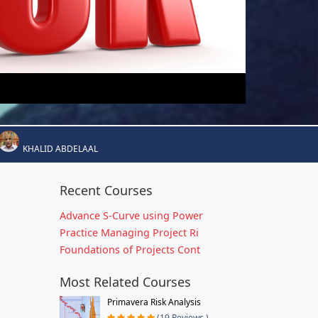
KHALID ABDELAAL
Recent Courses
Advance S-Curve using Power
Practice Managing Project Ri
Foundations of Projects Cont
Most Related Courses
Primavera Risk Analysis
(19 Reviews )