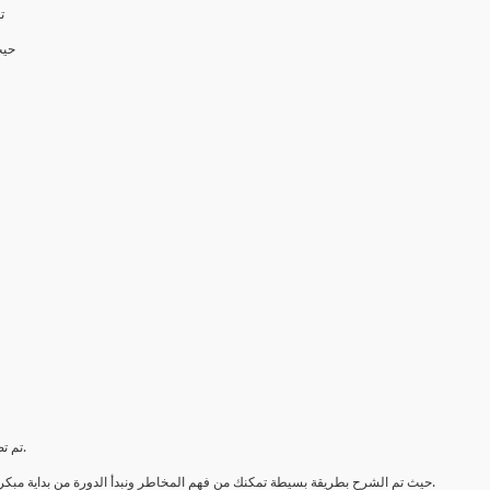
تعنبر إدارة مخاطر المشروع أحد الأفرع الهامة في علم إدارة المشروعات
حيث
تم تصمیم ھذا الكورس لتغطیة مجالات مختلفة تتعلق بإدارة مخاطر المشروع.
حيث تم الشرح بطريقة بسيطة تمكنك من فهم المخاطر ونبدأ الدورة من بداية مبكرة شرح تعريف المخاطر وكيفية تحديد وتحليل وتخفيف ومراقبة المخاطر.