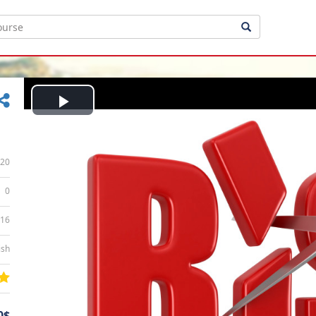
Play
Video
20
0
:16
ish
0$