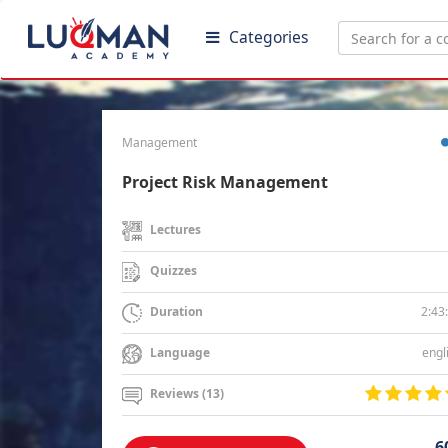
Categories
Management
Project Risk Management
Lectures
Quizzes
2:43
Duration
engl
Language
Reviews (13)
6