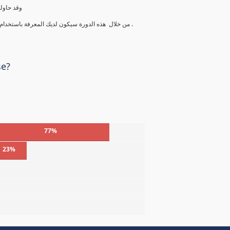
وقد حاول
من خلال هذه الدورة سيكون لديك المعرفة باستخدام الأدوات والتقنيات لتحديد وتحليل والتعامل مع المخاطر بطريقة محترفة .
se?
77%
23%
%
%
%