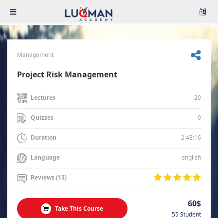
Management
Project Risk Management
20
Lectures
0
Quizzes
2:43:16
Duration
english
Language
Reviews (13)
60$
Take This Course
55 Student