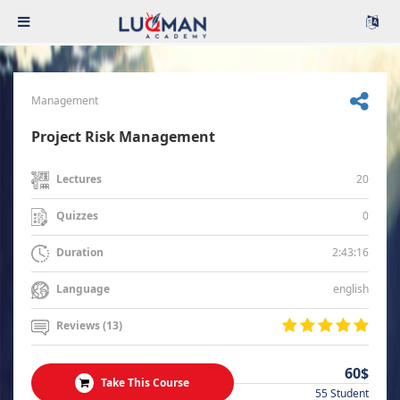
Management
Project Risk Management
20
Lectures
0
Quizzes
2:43:16
Duration
english
Language
Reviews (13)
60$
Take This Course
55 Student