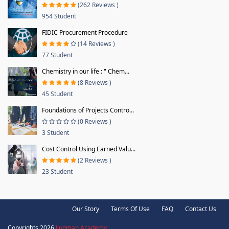
(262 Reviews )
954 Student
FIDIC Procurement Procedure
(14 Reviews )
77 Student
Chemistry in our life : " Chem...
(8 Reviews )
45 Student
Foundations of Projects Contro...
(0 Reviews )
3 Student
Cost Control Using Earned Valu...
(2 Reviews )
23 Student
Our Story
Terms Of Use
FAQ
Contact Us
Copyrights 2026
Luqman Academy