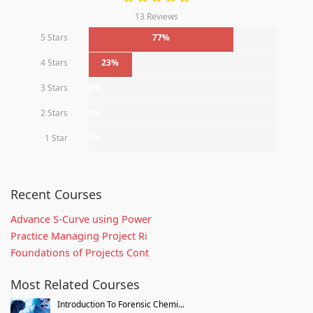
13 Reviews
5 Stars
77%
4 Stars
23%
3 Stars
0%
2 Stars
0%
1 Star
0%
Recent Courses
Advance S-Curve using Power
Practice Managing Project Ri
Foundations of Projects Cont
Most Related Courses
Introduction To Forensic Chemi...