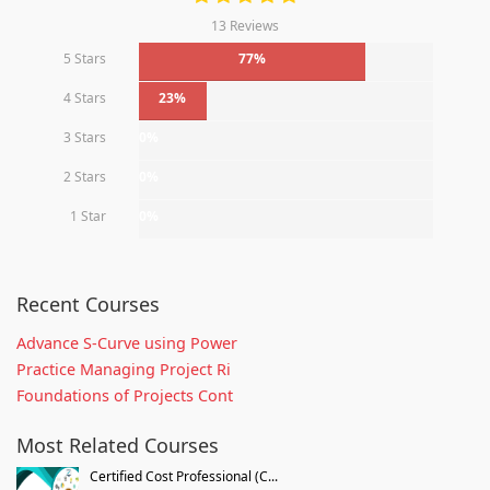
13 Reviews
5 Stars
77%
4 Stars
23%
3 Stars
0%
2 Stars
0%
1 Star
0%
Recent Courses
Advance S-Curve using Power
Practice Managing Project Ri
Foundations of Projects Cont
Most Related Courses
Certified Cost Professional (C...