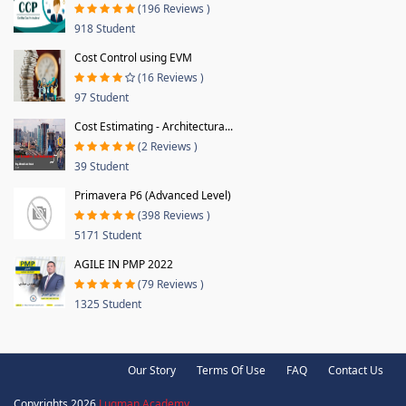
(196 Reviews )
918 Student
Cost Control using EVM
(16 Reviews )
97 Student
Cost Estimating - Architectura...
(2 Reviews )
39 Student
Primavera P6 (Advanced Level)
(398 Reviews )
5171 Student
AGILE IN PMP 2022
(79 Reviews )
1325 Student
Our Story
Terms Of Use
FAQ
Contact Us
Copyrights 2026
Luqman Academy