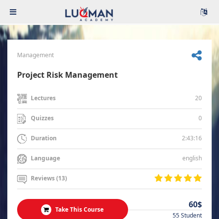
Management
Project Risk Management
20
Lectures
0
Quizzes
2:43:16
Duration
english
Language
Reviews (13)
60$
Take This Course
55 Student