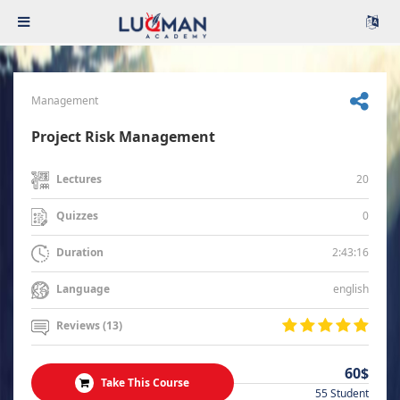
Management
Project Risk Management
20
Lectures
0
Quizzes
2:43:16
Duration
english
Language
Reviews (13)
60$
Take This Course
55 Student