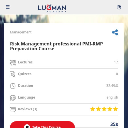
Management
Risk Management professional PMI-RMP
Preparation Course
17
Lectures
0
Quizzes
32:49:8
Duration
english
Language
Reviews (3)
35$
Take This Course