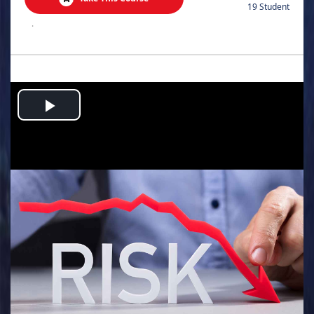
19 Student
.
Play
Video