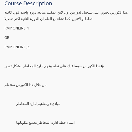
Course Description
هذا الكورس يحتوي على تسجيل لدورتين اون لاين. يمكنك متابعة دورة واحدة فهي كافية
تماما او الاثنين كما تشاء مع العلم ان الدورة الثانية اكثر تفصيلا
RMP ONLINE_1
OR
RMP ONLINE_2.
هذا الكورس سيساعدك على تعلم وفهم ادارة المخاطر بشكل تفص�
من خلال هذا الكورس ستتعلم
مباديء ومفاهيم ادارة المخاطر
انشاء خطة ادارة المخاطر بجميع مكوناتها