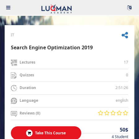
IT
Search Engine Optimization 2019
17
Lectures
0
Quizzes
2:51:26
Duration
english
Language
Reviews (0)
50$
Take This Course
4 Student