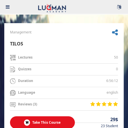
Management
TILOS
50
Lectures
0
Quizzes
6:56:12
Duration
english
Language
Reviews (3)
29$
Take This Course
23 Student