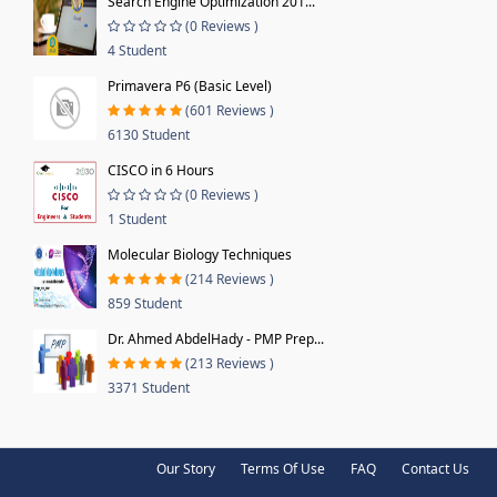
Search Engine Optimization 201...
(0 Reviews )
4 Student
Primavera P6 (Basic Level)
(601 Reviews )
6130 Student
CISCO in 6 Hours
(0 Reviews )
1 Student
Molecular Biology Techniques
(214 Reviews )
859 Student
Dr. Ahmed AbdelHady - PMP Prep...
(213 Reviews )
3371 Student
Our Story
Terms Of Use
FAQ
Contact Us