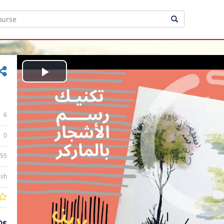
Play
Video
6
0
:55
ish
0$