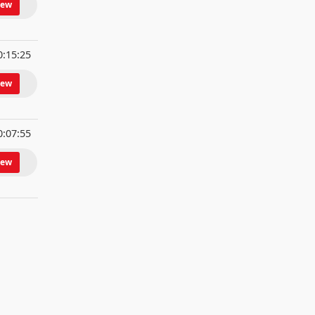
iew
0:15:25
iew
0:07:55
iew