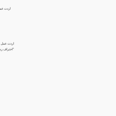
اردت عمل
اردت عمل ك
"احتراف رسم