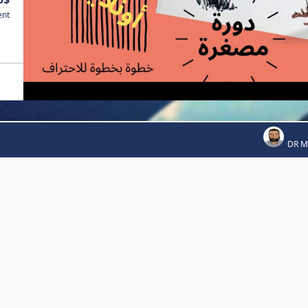
ent
DR 