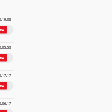
0:19:08
iew
0:05:53
iew
0:17:17
iew
0:06:17