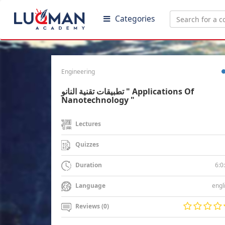
Categories
Engineering
تطبيقات تقنية النانو " Applications Of
Nanotechnology "
Lectures
Quizzes
6:0
Duration
engl
Language
Reviews (0)