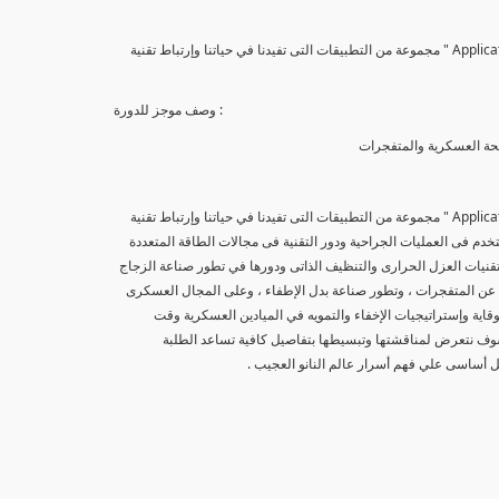
يتناول الكورس الثانى من سلسلة كورسات علم النانو " تطبيقات علم النانو Applications Of Nano Technology " مجموعة من التطبيقات التى تفيدنا في حياتنا وإرتباط تقنية
وصف موجز للدورة :
سلحة العسكرية والمتفجرات
يتناول الكورس الثانى من سلسلة كورسات علم النانو " تطبيقات علم النانو Applications Of Nano Technology " مجموعة من التطبيقات التى تفيدنا في حياتنا وإرتباط تقنية
تخدم فى العمليات الجراحية ودور التقنية فى مجالات الطاقة المتعددة
 تقنيات العزل الحرارى والتنظيف الذاتى ودورها في تطور صناعة الزجاج
 عن المتفجرات ، وتطور صناعة بدل الإطفاء ، وعلى المجال العسكرى
ية وإستراتيجيات الإخفاء والتمويه في الميادين العسكرية وقت
 سوف نتعرض لمناقشتها وتبسيطها بتفاصيل كافية تساعد الطلبة
ل أساسى علي فهم أسرار عالم النانو العجيب .