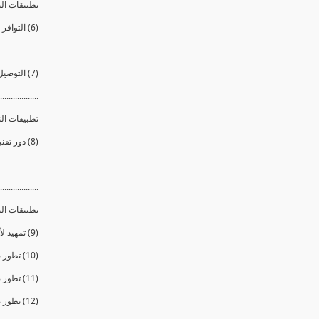
تطبيقات الن
(6) التوافر الحيوي
(7) التوصيل الدوائى الموجه للخلايا المريضة فقط
..................
تطبيقات الن
(8) دور تقنية النانو في مجالات الطاقة بصورها المتعددة
..................
تطبيقات الن
(9) تمهيد لأهمية التطبيقات النانوية فى مجال الصناعة
(10) تطور صناعة الطائرات والسيارات
(11) تطور صناعة الزجاج
(12) تطور صناعة الدهانات والأصباغ والمطهرات