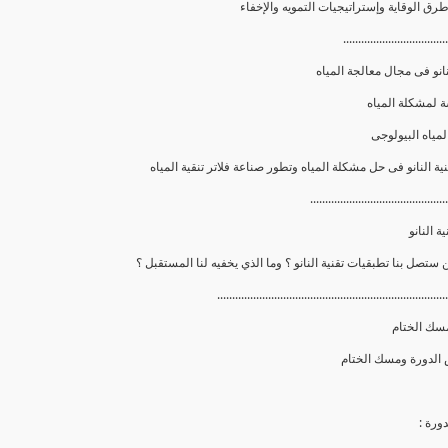
...................................
انو فى مجال معالجة المياه
..............................................
ة النانو
.............................................................................
سك الختام
ورة :