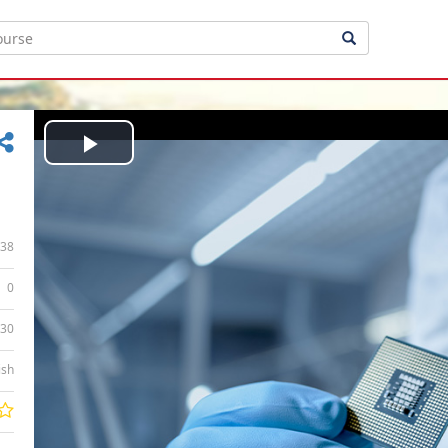
Play
Video
38
0
:30
ish