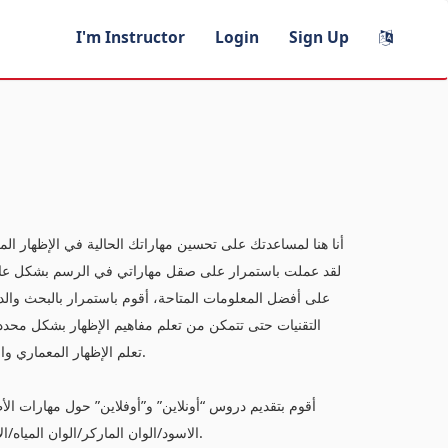
I'm Instructor
Login
Sign Up
أنا هنا لمساعدتك على تحسين مهاراتك الحالية في الإظهار المع
لقد عملت باستمرار على صقل مهاراتي في الرسم بشكل عام،
على أفضل المعلومات المتاحة، أقوم باستمرار بالبحث والدر
التقنيات حتى تتمكن من تعلم مفاهيم الإظهار بشكل محدد
تعلم الإظهار المعماري والوصول إلى أهدافه، وربما تعلم شيئًا جديدًا في هذه الدورة وتطوير الذات.
أقوم بتقديم دروس “أونلاين” و”أوفلاين” حول مهارات الأظ
الاسود/الوان الماركر/الوان المياه/الألوان الخشبية المائية) حيث ان لدي خبرة واسعة في إنشاء تلك الدورات.