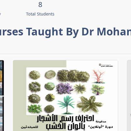
8
w
Total Students
rses Taught By Dr Moh