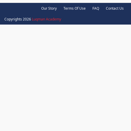
Our Story
Terms Of Use
FAQ
Contact Us
Copyrights 2026
Luqman Academy