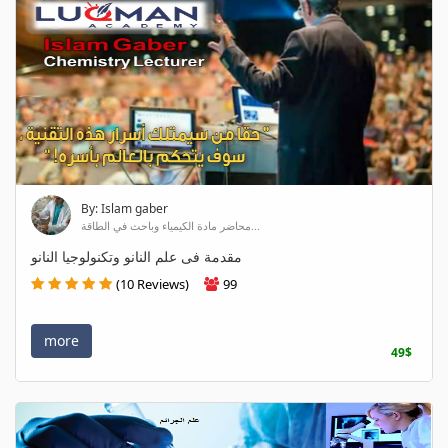
By: Islam gaber
محاضر مادة الكيمياء وباحث في الطاقة...
مقدمة فى علم النانو وتكنولوجيا النانو
(10 Reviews)
99
more
49$