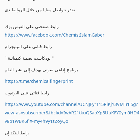
تقدر تتواصل معايا من خلال الروابط دي
رابط صفحتي علي الفيس بوك
https://www.facebook.com/ChemistIslamGaber
رابط قناتي علي التيليجرام
" بودكاست بصمة كيميائية "
برنامج إذاعي صوتي يهدف إلي نشر العلم
https://t.me/chemicalfingerprint
رابط قناتي علي اليوتيوب
https://www.youtube.com/channel/UCNJFyr115RiKjY3VMTrIl5g?
view_as=subscriber&fbclid=IwAR21tkuQSaoXp8UuKFY0ym9HD
v8b1WBK6flX-my4h9y1zZoyQo
رابط لينكد إن