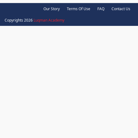
Our Story
Terms Of Use
FAQ
Contact Us
Copyrights 2026
Luqman Academy