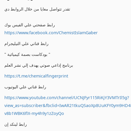
تقدر تتواصل معايا من خلال الروابط دي
رابط صفحتي علي الفيس بوك
https://www.facebook.com/ChemistIslamGaber
رابط قناتي علي التيليجرام
" بودكاست بصمة كيميائية "
برنامج إذاعي صوتي يهدف إلي نشر العلم
https://t.me/chemicalfingerprint
رابط قناتي علي اليوتيوب
https://www.youtube.com/channel/UCNJFyr115RiKjY3VMTrIl5g?
view_as=subscriber&fbclid=IwAR21tkuQSaoXp8UuKFY0ym9HD
v8b1WBK6flX-my4h9y1zZoyQo
رابط لينكد إن