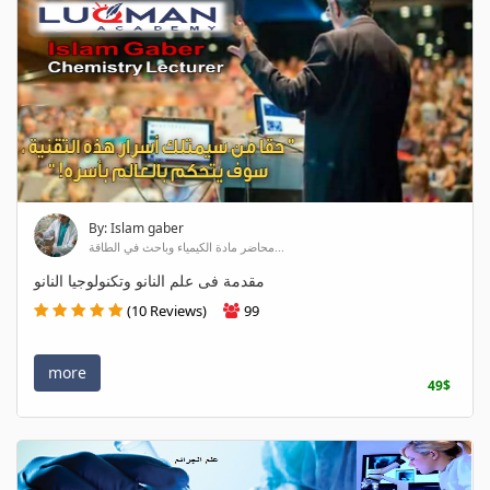
By: Islam gaber
محاضر مادة الكيمياء وباحث في الطاقة...
مقدمة فى علم النانو وتكنولوجيا النانو
(10 Reviews)
99
more
49$