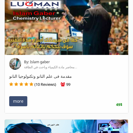
By: Islam gaber
محاضر مادة الكيمياء وباحث في الطاقة...
مقدمة فى علم النانو وتكنولوجيا النانو
(10 Reviews)
99
more
49$