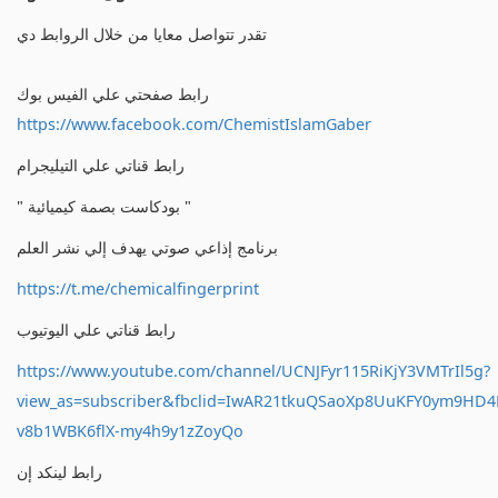
تقدر تتواصل معايا من خلال الروابط دي
رابط صفحتي علي الفيس بوك
https://www.facebook.com/ChemistIslamGaber
رابط قناتي علي التيليجرام
" بودكاست بصمة كيميائية "
برنامج إذاعي صوتي يهدف إلي نشر العلم
https://t.me/chemicalfingerprint
رابط قناتي علي اليوتيوب
https://www.youtube.com/channel/UCNJFyr115RiKjY3VMTrIl5g?
view_as=subscriber&fbclid=IwAR21tkuQSaoXp8UuKFY0ym9HD
v8b1WBK6flX-my4h9y1zZoyQo
رابط لينكد إن