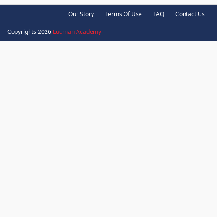
Our Story
Terms Of Use
FAQ
Contact Us
Copyrights 2026
Luqman Academy