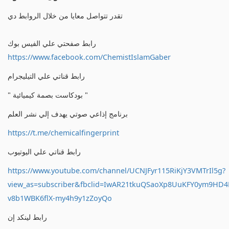
تقدر تتواصل معايا من خلال الروابط دي
رابط صفحتي علي الفيس بوك
https://www.facebook.com/ChemistIslamGaber
رابط قناتي علي التيليجرام
" بودكاست بصمة كيميائية "
برنامج إذاعي صوتي يهدف إلي نشر العلم
https://t.me/chemicalfingerprint
رابط قناتي علي اليوتيوب
https://www.youtube.com/channel/UCNJFyr115RiKjY3VMTrIl5g?
view_as=subscriber&fbclid=IwAR21tkuQSaoXp8UuKFY0ym9HD
v8b1WBK6flX-my4h9y1zZoyQo
رابط لينكد إن