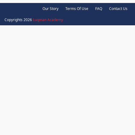
Our Story
Terms Of Use
FAQ
Contact Us
Copyrights 2026
Luqman Academy