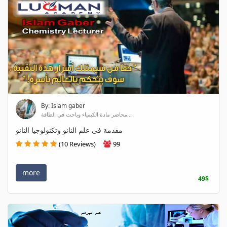
By: Islam gaber
محاضر مادة الكيمياء وباحث في الطاقة...
مقدمة فى علم النانو وتكنولوجيا النانو
(10 Reviews)
99
more
49$